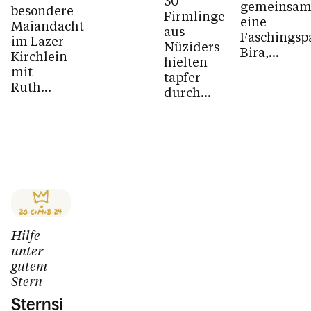
30
gemeinsa
besondere
Firmlinge
eine
Maiandacht
aus
Faschingspa
im Lazer
Nüziders
Bira,...
Kirchlein
hielten
mit
tapfer
Ruth...
durch...
Hilfe
unter
gutem
Stern
Sternsi