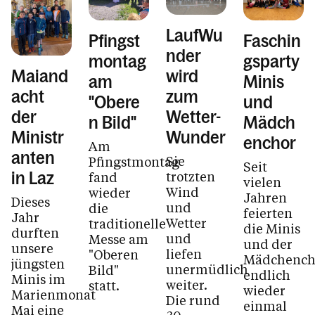
LaufWu
Pfingst
Faschin
nder
montag
gsparty
Maiand
wird
am
Minis
acht
zum
"Obere
und
der
Wetter-
n Bild"
Mädch
Ministr
Wunder
enchor
Am
anten
Sie
Pfingstmontag
Seit
trotzten
fand
in Laz
vielen
Wind
wieder
Jahren
Dieses
und
die
feierten
Jahr
Wetter
traditionelle
die Minis
durften
und
Messe am
und der
unsere
liefen
"Oberen
Mädchench
jüngsten
unermüdlich
Bild"
endlich
Minis im
weiter.
statt.
wieder
Marienmonat
Die rund
einmal
Mai eine