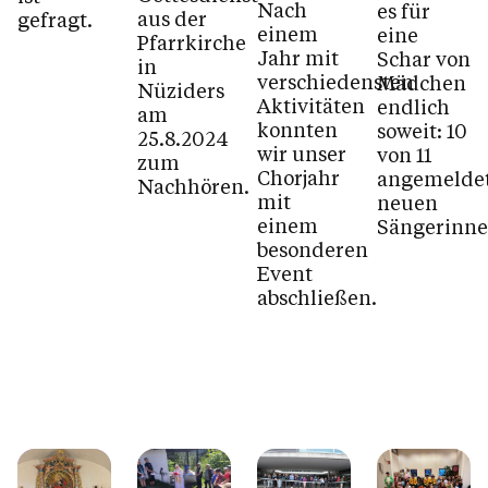
Nach
es für
aus der
gefragt.
einem
eine
Pfarrkirche
Jahr mit
Schar von
in
verschiedensten
Mädchen
Nüziders
Aktivitäten
endlich
am
konnten
soweit: 10
25.8.2024
wir unser
von 11
zum
Chorjahr
angemelde
Nachhören.
mit
neuen
einem
Sängerinnen
besonderen
Event
abschließen.