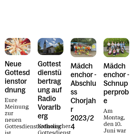
Neue
Gottest
Mädch
Mädch
Gottesd
dienstü
enchor -
enchor -
ienstor
bertrag
Abschlu
Schnup
dnung
ung auf
ss
perprob
Radio
Eure
Chorjah
e
Meinung
Vorarlb
r
Am
zur
erg
Montag,
2023/2
neuen
den 10.
Katholischer
Gottesdienstordnung
4
Juni war
Gottesdienst
ist