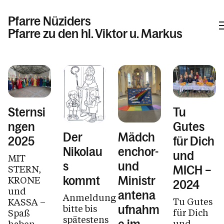
Pfarre Nüziders
Pfarre zu den hl. Viktor u. Markus
Informationen
Kalender
Sternsi
Tu
ngen
Gutes
Der
Mädch
2025
für Dich
Personen
Nikolau
enchor-
und
MIT
s
und
STERN,
MICH –
KRONE
kommt
Ministr
2024
Kontakt
und
antena
Anmeldung
Tu Gutes
KASSA –
bitte bis
ufnahm
für Dich
Spaß
spätestens
und
haben