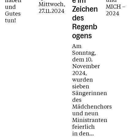
e im
Mittwoch,
MICH –
und
Zeichen
27.11.2024
2024
Gutes
des
tun!
Regenb
ogens
Am
Sonntag,
dem 10.
November
2024,
wurden
sieben
Sängerinnen
des
Mädchenchors
und neun
Ministranten
feierlich
in den...