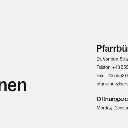
Pfarrbü
Dr. Vonbun-Stra
Telefon: +43 55
Fax: + 43 5552 
hnen
pfarre.nuezider
Öffnungsze
Montag, Dienstag