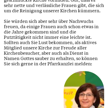
geschmückte Kirche vorfinden. Gut, dass es
Pfarrzentrum
sehr nette und verlässliche Frauen gibt, die sich
um die Reinigung unserer Kirchen kümmern.
Pfarrblatt
Dienstpläne
Sie würden sich aber sehr über Nachwuchs
freuen, da einige Frauen auch schon etwas in
Der Seelsorgeraum Bludenz
die Jahre gekommen sind und die
Putztätigkeit nicht immer eine leichte ist.
Sollten auch Sie Lust bekommen, als aktives
Mitglied unsere Kirche zur Freude aller
Kalender
Kirchenbesucher, aber auch als Dienst in
Namen Gottes sauber zu erhalten, so können
Sie sich gerne in der Pfarrkanzlei melden:
Personen
Kontakt