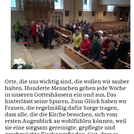
Ansprechpartner & Pfarrbeauftragte
Arbeitskreis Ehe & Familie
Arbeitskreis Soziales
Katholisches Bildungswerk
Kinderliturgiekreis
Kirchenchor
Kirchenreinigungsteam
Orte, die uns wichtig sind, die wollen wir sauber
Liturgiekreis
halten. Hunderte Menschen gehen jede Woche
Mädchenchor
in unseren Gotteshäusern ein und aus. Das
hinterlässt seine Spuren. Zum Glück haben wir
Ministrant/Innen
Frauen, die regelmäßig dafür Sorge tragen,
Oranist/Innen
dass alle, die die Kirche besuchen, sich vom
ersten Augenblick an wohlfühlen können, weil
sie eine sorgsam gereinigte, gepflegte und
Unser Kirchen & Kapellen