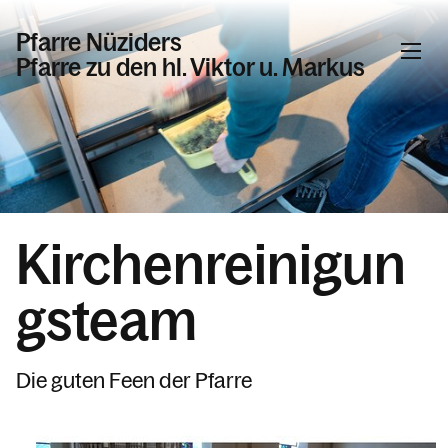
Pfarre Nüziders
Pfarre zu den hl. Viktor u. Markus
Informationen
Veranstaltungen
Gottesdienste in der Pfarre Nüziders
Kirchenreinigun
Beschlüsse, Bekannmachungen
Sakramente
gsteam
Was wir glauben
Tod, Beerdigung & Trauer
Die guten Feen der Pfarre
Das Pastoral-Team Nüziders
Pfarrliche Gruppen