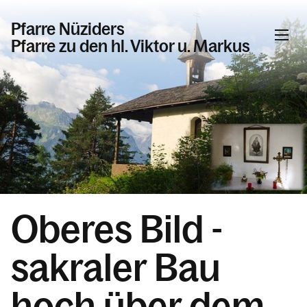
Pfarre Nüziders
Pfarre zu den hl. Viktor u. Markus
Informationen
Veranstaltungen
Gottesdienste in der Pfarre Nüziders
Beschlüsse, Bekannmachungen
Sakramente
Oberes Bild -
Was wir glauben
Tod, Beerdigung & Trauer
sakraler Bau
Das Pastoral-Team Nüziders
hoch über dem
Pfarrliche Gruppen