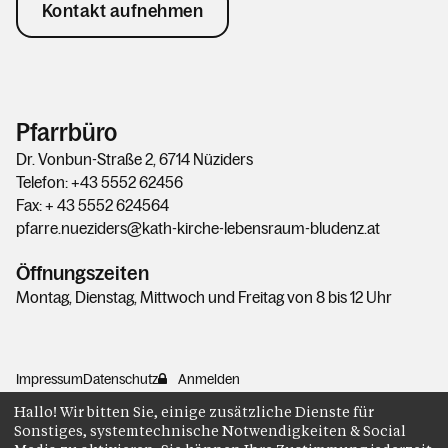
Kontakt aufnehmen
Pfarrbüro
Dr. Vonbun-Straße 2, 6714 Nüziders
Telefon: +43 5552 62456
Fax: + 43 5552 624564
pfarre.nueziders@kath-kirche-lebensraum-bludenz.at
Öffnungszeiten
Montag, Dienstag, Mittwoch und Freitag von 8 bis 12 Uhr
Impressum
Datenschutz
Anmelden
Hallo! Wir bitten Sie, einige zusätzliche Dienste für
Sonstiges, systemtechnische Notwendigkeiten & Social