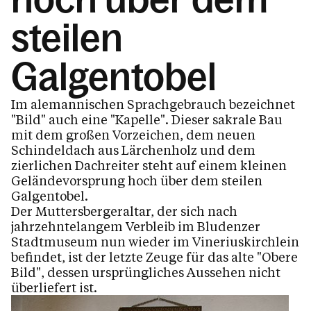
Unser Kirchen & Kapellen
steilen
Hl. Viktor und Markus
Galgentobel
St. Vinerkirche
Kapelle Laz - Maria Heimsuchung
Im alemannischen Sprachgebrauch bezeichnet
"Bild" auch eine "Kapelle". Dieser sakrale Bau
Oberes Bild
mit dem großen Vorzeichen, dem neuen
Unteres Bild
Schindeldach aus Lärchenholz und dem
zierlichen Dachreiter steht auf einem kleinen
Pfarrzentrum
Geländevorsprung hoch über dem steilen
Galgentobel.
Pfarrblatt
Der Muttersbergeraltar, der sich nach
Dienstpläne
jahrzehntelangem Verbleib im Bludenzer
Stadtmuseum nun wieder im Vineriuskirchlein
Der Seelsorgeraum Bludenz
befindet, ist der letzte Zeuge für das alte "Obere
Bild", dessen ursprüngliches Aussehen nicht
überliefert ist.
Kalender