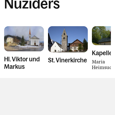
Nüziders
Unser Kirchen & Kapellen
Pfarrzentrum
Pfarrblatt
Dienstpläne
Der Seelsorgeraum Bludenz
Kapelle 
Hl. Viktor und
St. Vinerkirche
Maria
Kalender
Markus
Heimsuch
Personen
Kontakt