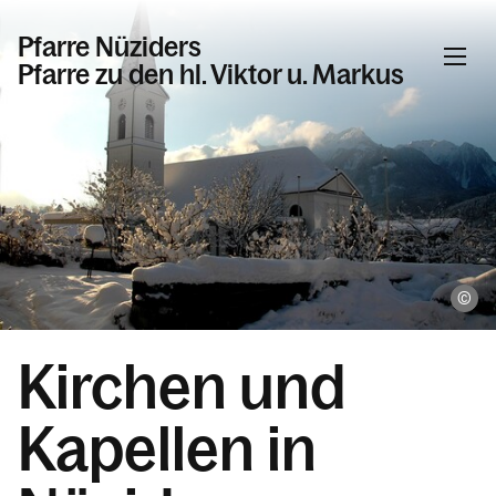
Pfarre Nüziders
Pfarre zu den hl. Viktor u. Markus
Informationen
Veranstaltungen
Gottesdienste in der Pfarre Nüziders
Beschlüsse, Bekannmachungen
He
Sakramente
Kirchen und
Was wir glauben
Tod, Beerdigung & Trauer
Kapellen in
Das Pastoral-Team Nüziders
Pfarrliche Gruppen