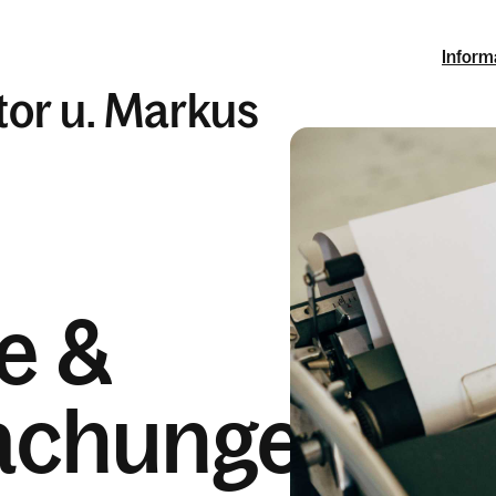
Inform
ktor u. Markus
e &
achungen