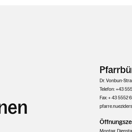
Pfarrbü
Dr. Vonbun-Stra
Telefon: +43 55
Fax: + 43 5552 
hnen
pfarre.nuezider
Öffnungsze
Montag, Dienstag