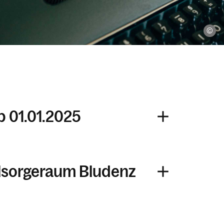
un
 01.01.2025
elsorgeraum Bludenz