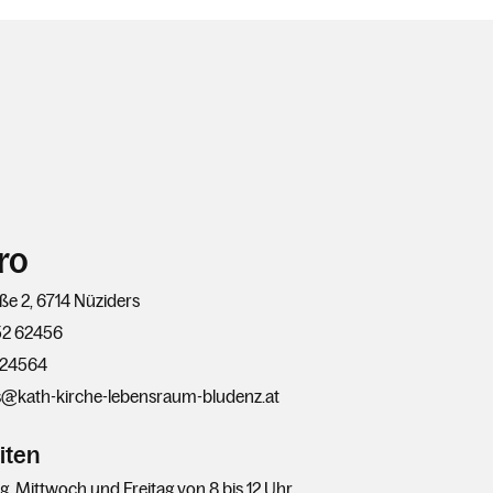
ro
ße 2, 6714 Nüziders
52 62456
624564
s@kath-kirche-lebensraum-bludenz.at
iten
, Mittwoch und Freitag von 8 bis 12 Uhr