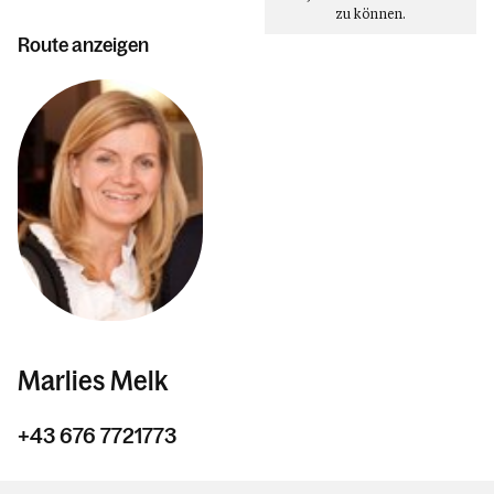
zu können.
Unser Kirchen & Kapellen
Route anzeigen
Pfarrzentrum
Pfarrblatt
Dienstpläne
Der Seelsorgeraum Bludenz
Kalender
Personen
Marlies Melk
+43 676 7721773
Kontakt