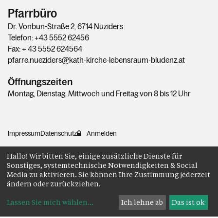
Pfarrbüro
Dr. Vonbun-Straße 2, 6714 Nüziders
Telefon: +43 5552 62456
Fax: + 43 5552 624564
pfarre.nueziders@kath-kirche-lebensraum-bludenz.at
Öffnungszeiten
Montag, Dienstag, Mittwoch und Freitag von 8 bis 12 Uhr
Impressum
Datenschutz
Anmelden
Hallo! Wir bitten Sie, einige zusätzliche Dienste für
Sonstiges, systemtechnische Notwendigkeiten & Social
Media zu aktivieren. Sie können Ihre Zustimmung jederzeit
ändern oder zurückziehen.
Lassen Sie mich wählen
...
Ich lehne ab
Das ist ok