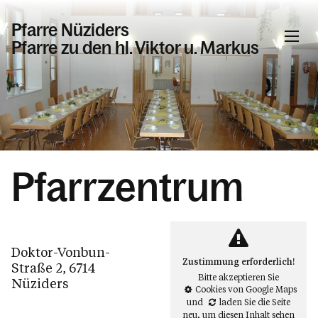
Pfarre Nüziders
Pfarre zu den hl. Viktor u. Markus
Informationen
Veranstaltungen
Gottesdienste in der Pfarre Nüziders
Pfarrzentrum
Beschlüsse, Bekannmachungen
Sakramente
Was wir glauben
Doktor-Vonbun-
Tod, Beerdigung & Trauer
Zustimmung erforderlich!
Straße 2, 6714
Bitte akzeptieren Sie
Nüziders
Das Pastoral-Team Nüziders
Cookies von Google Maps
und
laden Sie die Seite
Pfarrliche Gruppen
neu
, um diesen Inhalt sehen