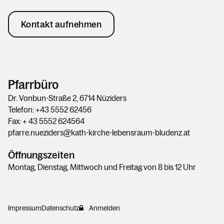
Kirchliche Trauung
Krankensalbung
Kontakt aufnehmen
Beichte
Weihe
Was wir glauben
Pfarrbüro
Tod, Beerdigung & Trauer
Dr. Vonbun-Straße 2, 6714 Nüziders
Telefon: +43 5552 62456
Das Pastoral-Team Nüziders
Fax: + 43 5552 624564
Pfarrliche Gruppen
pfarre.nueziders@kath-kirche-lebensraum-bludenz.at
Unser Kirchen & Kapellen
Öffnungszeiten
Pfarrzentrum
Montag, Dienstag, Mittwoch und Freitag von 8 bis 12 Uhr
Pfarrblatt
Dienstpläne
Impressum
Datenschutz
Anmelden
Der Seelsorgeraum Bludenz