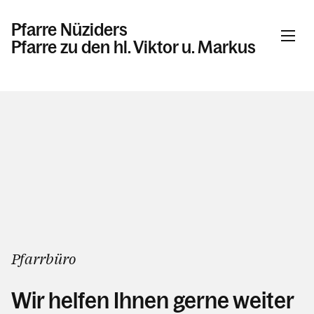
Pfarre Nüziders
Pfarre zu den hl. Viktor u. Markus
Informationen
Veranstaltungen
Gottesdienste in der Pfarre Nüziders
Beschlüsse, Bekannmachungen
Sakramente
Taufe
Pfarrbüro
Erstkommunion
Firmung
Wir helfen Ihnen gerne weiter