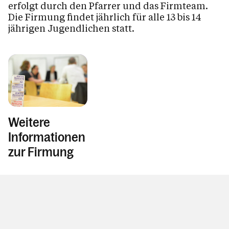
Kirchliche Trauung
erfolgt durch den Pfarrer und das Firmteam.
Die Firmung findet jährlich für alle 13 bis 14
Krankensalbung
jährigen Jugendlichen statt.
Beichte
Weihe
Was wir glauben
Tod, Beerdigung & Trauer
Das Pastoral-Team Nüziders
Weitere
Pfarrliche Gruppen
Informationen
Unser Kirchen & Kapellen
zur Firmung
Pfarrzentrum
Pfarrblatt
Dienstpläne
Der Seelsorgeraum Bludenz