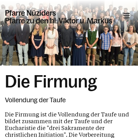
Pfarre Nüziders
Pfarre zu den hl. Viktor u. Markus
Informationen
Veranstaltungen
Gottesdienste in der Pfarre Nüziders
Die Firmung
Beschlüsse, Bekannmachungen
Sakramente
Vollendung der Taufe
Taufe
Die Firmung ist die Vollendung der Taufe und
Erstkommunion
bildet zusammen mit der Taufe und der
Eucharistie die "drei Sakramente der
Firmung
christlichen Initiation". Die Vorbereitung