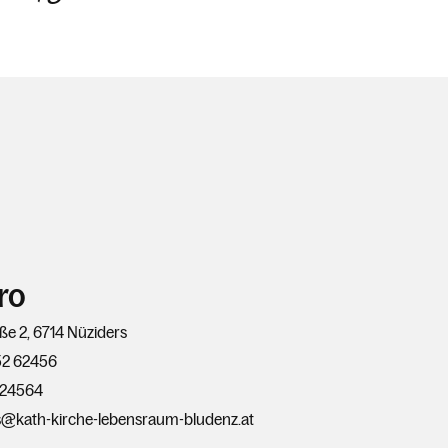
ro
ße 2, 6714 Nüziders
52 62456
624564
s@kath-kirche-lebensraum-bludenz.at