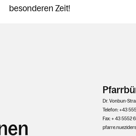
besonderen Zeit!
Pfarrbü
Dr. Vonbun-Stra
Telefon: +43 55
Fax: + 43 5552 
hnen
pfarre.nuezider