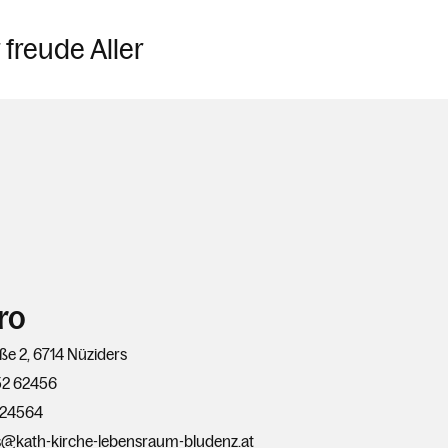
 freude Aller
ro
ße 2, 6714 Nüziders
52 62456
624564
s@kath-kirche-lebensraum-bludenz.at