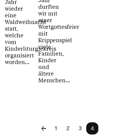
Jahr
durften
wieder
wir mit
eine
einer
Waldweihnacht
Wortgottesfeier
statt,
mit
welche
Krippenspiel
vom
viele
Kinderliturgiekreis
Familien,
organisiert
Kinder
worden...
und
ältere
Menschen...
1
2
3
4