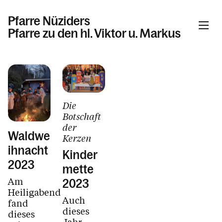
Pfarre Nüziders
Pfarre zu den hl. Viktor u. Markus
Informationen
Die
Kalender
Botschaft
der
Waldwe
Kerzen
Personen
ihnacht
Kinder
2023
mette
Am
2023
Kontakt
Heiligabend
Auch
fand
dieses
dieses
Jahr