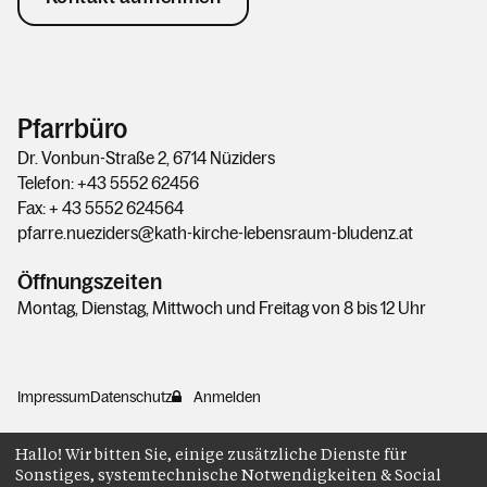
Pfarrbüro
Dr. Vonbun-Straße 2, 6714 Nüziders
Telefon: +43 5552 62456
Fax: + 43 5552 624564
pfarre.nueziders@kath-kirche-lebensraum-bludenz.at
Öffnungszeiten
Montag, Dienstag, Mittwoch und Freitag von 8 bis 12 Uhr
Impressum
Datenschutz
Anmelden
Hallo! Wir bitten Sie, einige zusätzliche Dienste für
Sonstiges, systemtechnische Notwendigkeiten & Social