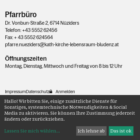
Pfarrbüro
Dr. Vonbun-Straße 2, 6714 Nüziders
Telefon: +43 5552 62456
Fax: + 43 5552 624564
pfarre.nueziders@kath-kirche-lebensraum-bludenz.at
Öffnungszeiten
Montag, Dienstag, Mittwoch und Freitag von 8 bis 12 Uhr
Impressum
Datenschutz
Anmelden
Hallo! Wir bitten Sie, einige zusätzliche Dienste für
Sonstiges, systemtechnische Notwendigkeiten & Social
Media zu aktivieren. Sie können Ihre Zustimmung jederzeit
ändern oder zurückziehen.
Lassen Sie mich wählen
...
Ich lehne ab
Das ist ok