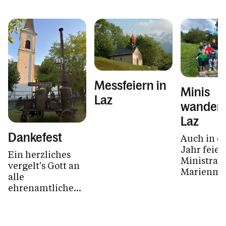
Messfeiern in
Minis
Laz
wandern
Laz
Dankefest
Auch in d
Jahr feier
Ein herzliches
Ministran
vergelt's Gott an
Marienmo
alle
Mai mit e
ehrenamtlichen
Maiandach
Helfer!
Laz.