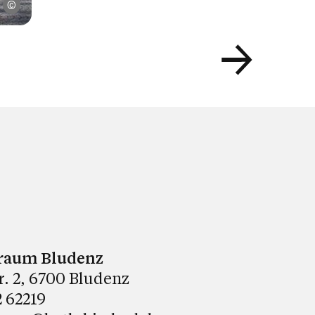
Friedrich Böhringer / Seelsorgeraum Bludenz
raum Bludenz
tr. 2, 6700 Bludenz
 62219