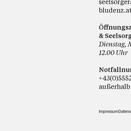
seelsorge
bludenz.a
Öffnungsz
& Seelsor
Dienstag, 
12.00 Uhr
Notfalln
+43(0)5552
außerhalb
Impressum
Datens