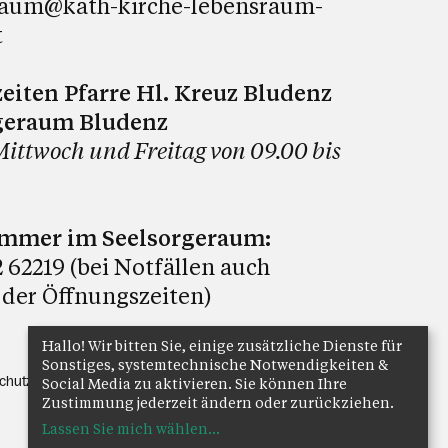
raum@kath-kirche-lebensraum-
t
eiten Pfarre Hl. Kreuz Bludenz
geraum Bludenz
Mittwoch und Freitag von 09.00 bis
ummer im Seelsorgeraum:
 62219 (bei Notfällen auch
 der Öffnungszeiten)
Hallo! Wir bitten Sie, einige zusätzliche Dienste für
Sonstiges, systemtechnische Notwendigkeiten &
chutz
Anmelden
Social Media zu aktivieren. Sie können Ihre
Zustimmung jederzeit ändern oder zurückziehen.
Lassen Sie mich wählen
...