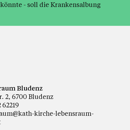
 könnte - soll die Krankensalbung
raum Bludenz
tr. 2, 6700 Bludenz
 62219
raum@kath-kirche-lebensraum-
t