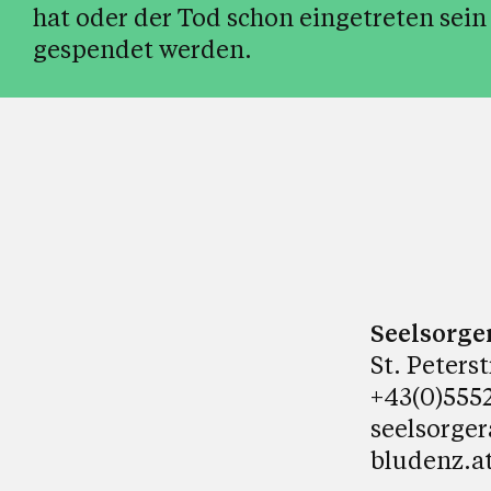
hat oder der Tod schon eingetreten sein
gespendet werden.
Seelsorge
St. Peters
+43(0)5552
seelsorge
bludenz.a