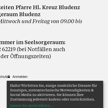
eiten Pfarre Hl. Kreuz Bludenz
geraum Bludenz
Mittwoch und Freitag von 09.00 bis
ummer im Seelsorgeraum:
 62219 (bei Notfällen auch
 der Öffnungszeiten)
chutz
Anmelden
Hallo! Wir bitten Sie, einige zusätzliche Dienste für
Sonstiges, systemtechnische Notwendigkeiten &
Social Media zu aktivieren. Sie können Ihre
Zustimmung jederzeit ändern oder zurückziehen.
Lassen Sie mich wählen
...