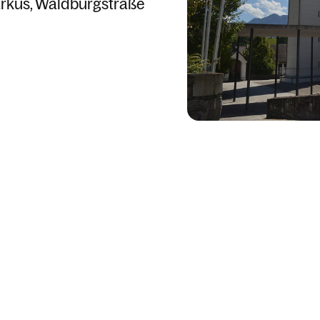
arkus
Waldburgstraße