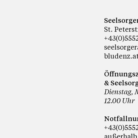
Seelsorge
St. Peters
+43(0)5552
seelsorge
bludenz.a
Öffnungsz
& Seelsor
Dienstag, 
12.00 Uhr
Notfalln
+43(0)5552
außerhalb