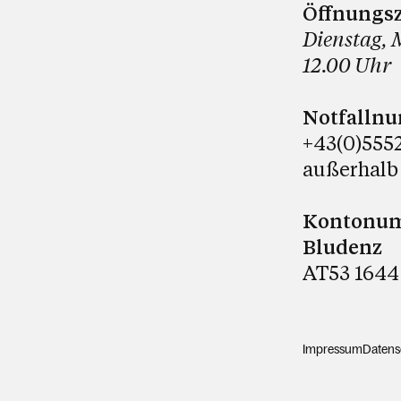
Öffnungsz
Dienstag, 
12.00 Uhr
Notfalln
+43(0)5552
außerhalb
Kontonumm
Bludenz
AT53 1644
Impressum
Datens