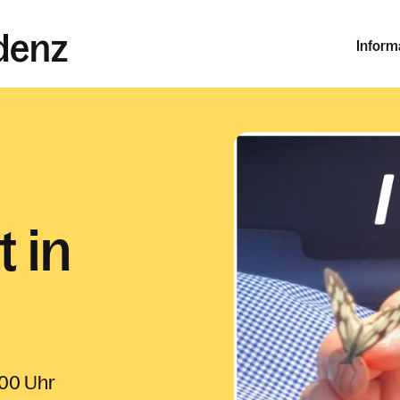
udenz
Inform
t in
8:00 Uhr