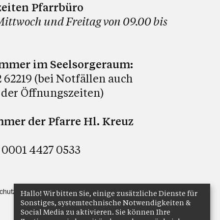
eiten Pfarrbüro
Mittwoch und Freitag von 09.00 bis
ummer im Seelsorgeraum:
 62219 (bei Notfällen auch
 der Öffnungszeiten)
er der Pfarre Hl. Kreuz
 0001 4427 0533
chutz
Anmelden
Hallo! Wir bitten Sie, einige zusätzliche Dienste für
Sonstiges, systemtechnische Notwendigkeiten &
Social Media zu aktivieren. Sie können Ihre