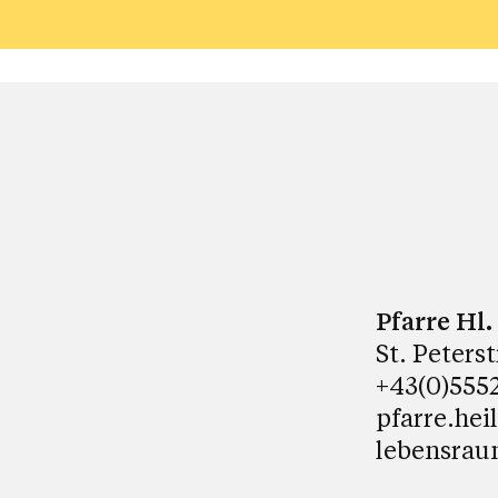
Pfarre Hl
St. Peters
+43(0)5552
pfarre.hei
lebensrau