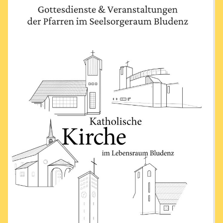
Bewerbung Freunde & Partner
Über uns
Pfarrliche Schwerpunkte
Sakramente
Tod, Beerdigung & Trauer
Service
Kalender
Personen