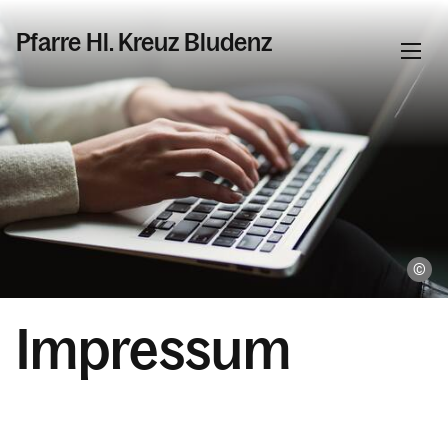
Pfarre Hl. Kreuz Bludenz
Informationen
Kalender
Ka
Personen
Impressum
Kontakt