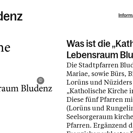
udenz
Inform
Was ist die „Kat
Lebensraum Bl
Die Stadtpfarren Blu
Mariae, sowie Bürs, B
Lorüns und Nüziders
Diözese Feldkirch / Katholische Kirche im Leben
„Katholische Kirche 
Diese fünf Pfarren mi
(Lorüns und Rungelin
Seelsorgeraum kirche
Pfarren. Ergänzend d