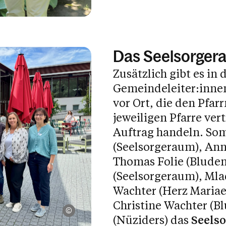
Das Seelsorger
Zusätzlich gibt es in 
Gemeindeleiter:innen
vor Ort, die den Pfar
jeweiligen Pfarre ver
Auftrag handeln. Som
(Seelsorgeraum), Ann
Thomas Folie (Bluden
(Seelsorgeraum), Mlad
Wachter (Herz Mariae
Christine Wachter (B
Thomas Folie / Foto von links nach rechts: jakob G
(Nüziders) das
Seels