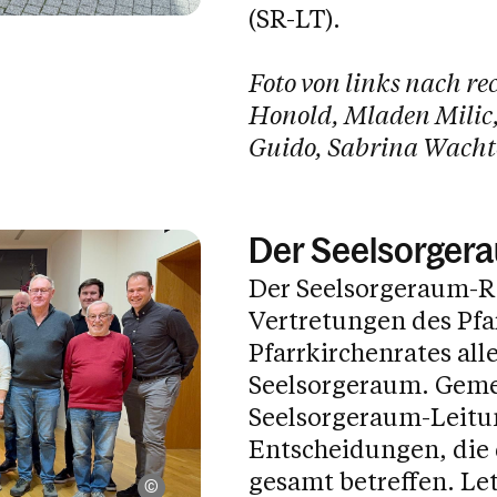
(SR-LT).
Foto von links nach re
Honold, Mladen Milic,
Guido, Sabrina Wachte
Der Seelsorger
Der Seelsorgeraum-Ra
Vertretungen des Pf
Pfarrkirchenrates all
Seelsorgeraum. Gem
Seelsorgeraum-Leitun
Entscheidungen, die
gesamt betreffen. Le
Thomas Folie