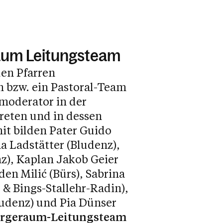
aum Leitungsteam
den Pfarren
 bzw. ein Pastoral-Team
rmoderator in der
treten und in dessen
it bilden Pater Guido
a Ladstätter (Bludenz),
z), Kaplan Jakob Geier
en Milić (Bürs), Sabrina
 & Bings-Stallehr-Radin),
ludenz) und Pia Dünser
eier, Mladen Milic, Christine Wachter, Thomas Folie, Sabrina Wachter, Pater 
orgeraum-Leitungsteam