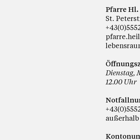
Pfarre Hl
St. Peters
+43(0)5552
pfarre.hei
lebensrau
Öffnungsz
Dienstag, 
12.00 Uhr
Notfalln
+43(0)5552
außerhalb
Kontonumm