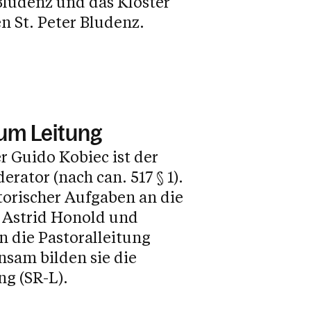
Bludenz und das Kloster
 St. Peter Bludenz.
um Leitung
r Guido Kobiec ist der
rator (nach can. 517 § 1).
torischer Aufgaben an die
 Astrid Honold und
n die Pastoralleitung
sam bilden sie die
g (SR-L).