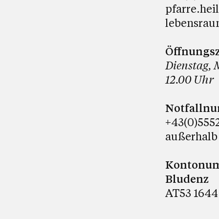
pfarre.hei
lebensrau
Öffnungsz
Dienstag, 
12.00 Uhr
Notfalln
+43(0)5552
außerhalb
Kontonumm
Bludenz
AT53 1644