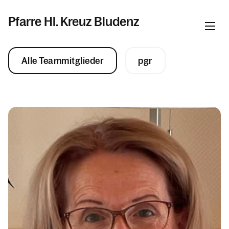
Pfarre Hl. Kreuz Bludenz
Alle Teammitglieder
pgr
Informationen
Aktuelles in der Pfarre Hl. Kreuz
Über uns
Herzlich willkommen!
Was wir glauben
Ich bin neu hier
Pfarrliche Gruppen
Organisation der Pfarre Hl. Kreuz
Unsere Kirchen und Filialkirchen