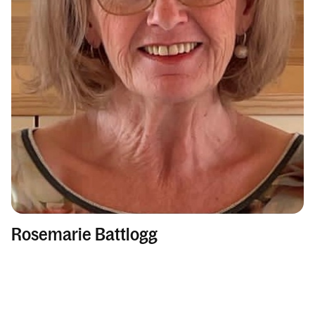
Pfarrliche Schwerpunkte
Sakramente
Tod, Beerdigung & Trauer
Service
Kalender
Personen
Rosemarie Battlogg
Kontakt