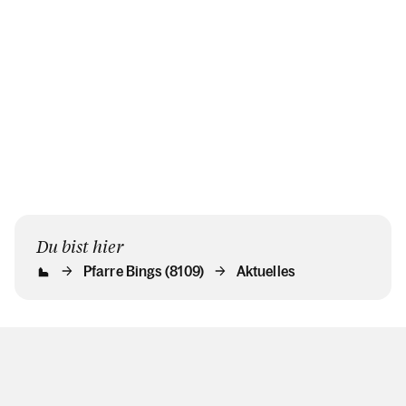
einer festlichen
Messfeier in der
Pfarrkirche.
Du bist hier
Pfarre Bings (8109)
Aktuelles