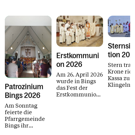
Sternsi
tion 202
Erstkommuni
on 2026
Stern trag
Krone rich
Am 26. April 2026
Kassa zu
wurde in Bings
Klingeln 
Patrozinium
das Fest der
- Welt bes
Erstkommunion
Bings 2026
machen
gefeiert!
Am Sonntag
feierte die
Pfarrgemeinde
Bings ihr
Patrozinium mit