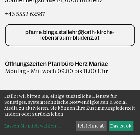
Sonnenbergstraße 14, 6700 Bludenz
+43 5552 62587
pfarre.bings.stallehr@kath-kirche-
lebensraum-bludenz.at
Öffnungszeiten Pfarrbüro Herz Mariae
Montag - Mittwoch 09.00 bis 11.00 Uhr
Hallo! Wir bitten Sie, einige zusätzliche Dienste für
Sonstiges, systemtechnische Notwendigkeiten & Social
Impressum
Datenschutz
Anmelden
Media zu aktivieren. Sie können Ihre Zustimmung jederzeit
ändern oder zurückziehen.
Lassen Sie mich wählen
...
Ich lehne ab
Das ist ok