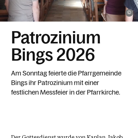
Pf
Patrozinium
Bings 2026
Am Sonntag feierte die Pfarrgemeinde
Bings ihr Patrozinium mit einer
festlichen Messfeier in der Pfarrkirche.
Der Gottesdienst wurde von Kaplan Jakob