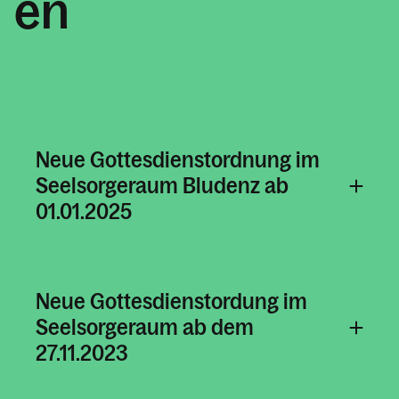
en
Gottesdienstordnung
Plakate & Aushänge
Bewerbung Freunde & Partner
Was wir glauben
Sakramente
Neue Gottesdienstordnung im
Tod, Beerdigung & Trauer
Seelsorgeraum Bludenz ab
Was tun bei
01.01.2025
Der Seelsorgeraum Bludenz
Pfarren im Seelsorgeraum
Neue Gottesdienstordung im
Seelsorgeraum ab dem
Kalender
27.11.2023