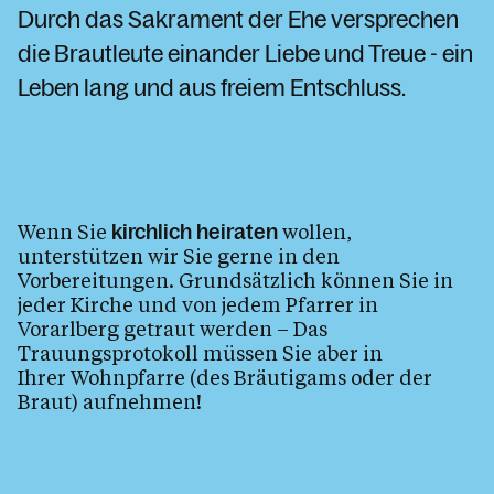
Krankensalbung
Durch das Sakrament der Ehe versprechen
Beichte
die Brautleute einander Liebe und Treue - ein
Leben lang und aus freiem Entschluss.
Tod, Beerdigung & Trauer
Was tun bei
Der Seelsorgeraum Bludenz
Pfarren im Seelsorgeraum
Wenn Sie
wollen,
kirchlich heiraten
unterstützen wir Sie gerne in den
Vorbereitungen. Grundsätzlich können Sie in
Kalender
jeder Kirche und von jedem Pfarrer in
Vorarlberg getraut werden – Das
Trauungsprotokoll müssen Sie aber in
Ihrer Wohnpfarre (des Bräutigams oder der
Personen
Braut) aufnehmen!
Kontakt