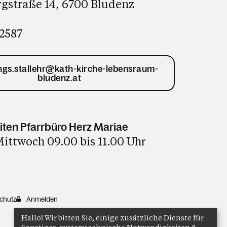
gstraße 14, 6700 Bludenz
2587
ings.stallehr@kath-kirche-lebensraum-
bludenz.at
iten Pfarrbüro Herz Mariae
ittwoch 09.00 bis 11.00 Uhr
chutz
Anmelden
Hallo! Wir bitten Sie, einige zusätzliche Dienste für