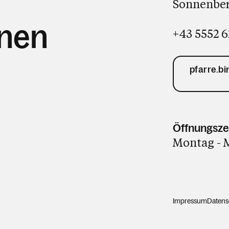
Sonnenber
hnen
+43 5552 6
pfarre.b
Öffnungsze
Montag - M
Impressum
Datens