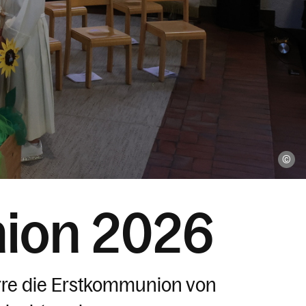
Pf
ion 2026
farre die Erstkommunion von