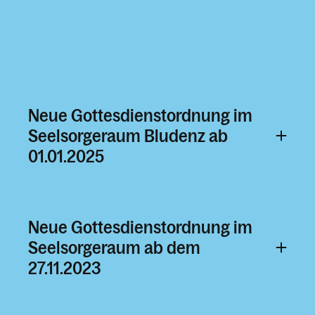
Plakate & Aushänge
Bewerbung Freunde & Partner
Was wir glauben
Sakramente
Tod, Beerdigung & Trauer
Neue Gottesdienstordnung im
Seelsorgeraum Bludenz ab
Was tun bei
01.01.2025
Pfarrliche Schwerpunkte
Ich bin neu hier
Unsere Kirchen & Kapellen
Neue Gottesdienstordnung im
Pfarrkindergarten Don Bosco
Seelsorgeraum ab dem
Der Seelsorgeraum Bludenz
27.11.2023
Pfarren im Seelsorgeraum