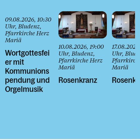
Kalender
09.08.2026
, 10:30
Uhr
, Bludenz
,
Pfarrkirche Herz
Personen
Mariä
10.08.2026
, 19:00
17.08.2026
Wortgottesfei
Uhr
, Bludenz
,
Uhr
, Blud
Kontakt
Pfarrkirche Herz
Pfarrkirch
er mit
Mariä
Mariä
Kommunions
pendung und
Rosenkranz
Rosenkr
Orgelmusik