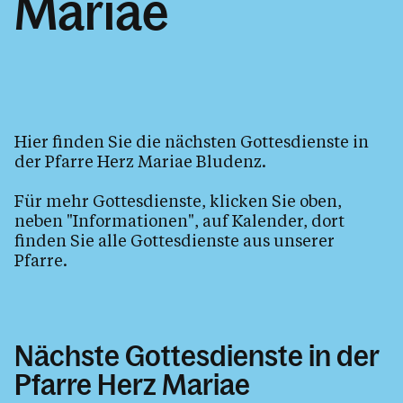
Mariae
Plakate & Aushänge
Bewerbung Freunde & Partner
Was wir glauben
Sakramente
Hier finden Sie die nächsten Gottesdienste in
Tod, Beerdigung & Trauer
der Pfarre Herz Mariae Bludenz.
Was tun bei
Für mehr Gottesdienste, klicken Sie oben,
Pfarrliche Schwerpunkte
neben "Informationen", auf Kalender, dort
Ich bin neu hier
finden Sie alle Gottesdienste aus unserer
Pfarre.
Unsere Kirchen & Kapellen
Pfarrkindergarten Don Bosco
Der Seelsorgeraum Bludenz
Nächste Gottesdienste in der
Pfarren im Seelsorgeraum
Pfarre Herz Mariae