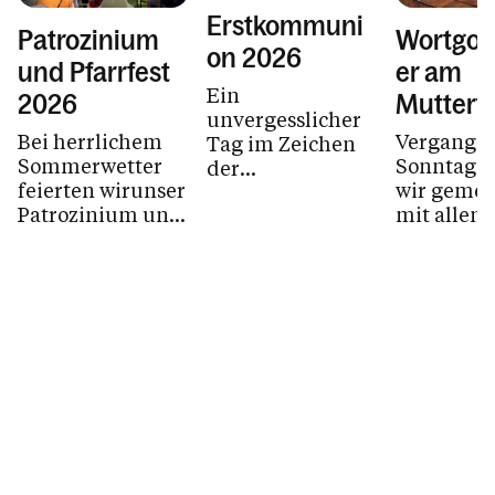
Erstkommuni
Patrozinium
Wortgott
on 2026
und Pfarrfest
er am
Ein
2026
Muttert
unvergesslicher
Bei herrlichem
Vergange
Tag im Zeichen
Sommerwetter
Sonntag f
der
feierten wirunser
wir geme
Gemeinschaft
Patrozinium und
mit allen
das
Familien 
anschließende
Kindergar
Pfarrfest im
Don Bosco
Kindergarten
Mama´s u
Don Bosco.
Großmütte