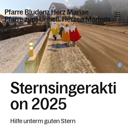
Pfarre Bludenz Herz Mariae
Pfarre zum Unbefl. Herzen Mariens
Informationen
Kalender
St
Sternsingerakti
Personen
on 2025
Kontakt
Hilfe unterm guten Stern