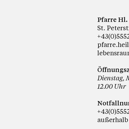
Pfarre Hl
St. Peters
+43(0)5552
pfarre.hei
lebensrau
Öffnungsz
Dienstag, 
12.00 Uhr
Notfalln
+43(0)5552
außerhalb