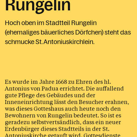
Rungelin
Pfarrliche Schwerpunkte
Hoch oben im Stadtteil Rungelin
Sakramente
(ehemaliges bäuerliches Dörfchen) steht das
Tod, Beerdigung & Trauer
schmucke St. Antoniuskirchlein.
Service
Kalender
Es wurde im Jahre 1668 zu Ehren des hl.
Antonius von Padua errichtet. Die auffallend
gute Pflege des Gebäudes und der
Personen
Inneneinrichtung lässt den Besucher erahnen,
was dieses Gotteshaus auch heute noch den
Bewohnern von Rungelin bedeutet. So ist es
Kontakt
geradezu selbstvertsändlich, dass ein neuer
Erdenbürger dieses Stadtteils in der St.
Antoniuskirche getauft wird. Gottesdienste