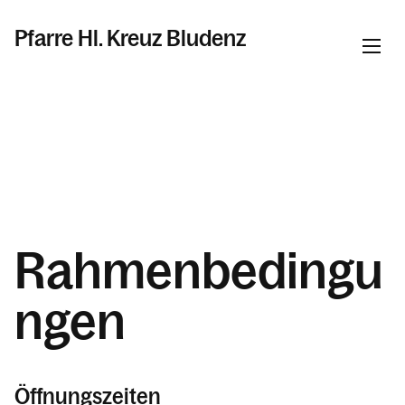
Pfarre Hl. Kreuz Bludenz
Informationen
Aktuelles in der Pfarre Hl. Kreuz
Über uns
Pfarrliche Schwerpunkte
Rahmenbedingu
Pfarrkindergarten Hl. Kreuz
ngen
Pfarrzentrum "Zemma"
Notwendige Perspektiven für die St.
Laurentiuskirche Bludenz
Sunntig-Morga-Fira
Öffnungszeiten