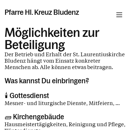
Pfarre Hl. Kreuz Bludenz
Möglichkeiten zur
Informationen
Beteiligung
Der Betrieb und Erhalt der St. Laurentiuskirche
Aktuelles in der Pfarre Hl. Kreuz
Bludenz hängt vom Einsatz konkreter
Über uns
Menschen ab. Alle können etwas beitragen.
Pfarrliche Schwerpunkte
Was kannst Du einbringen?
Pfarrkindergarten Hl. Kreuz
🕯️ Gottesdienst
Pfarrzentrum "Zemma"
Mesner- und liturgische Dienste, Mitfeiern, ...
Notwendige Perspektiven für die St.
Laurentiuskirche Bludenz
🧱 Kirchengebäude
Hausmeistertägigkeiten, Reinigung und Pflege,
Sunntig-Morga-Fira