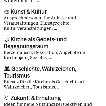
Winterdienste, ...
Sakramente
🎨 Kunst & Kultur
Tod, Beerdigung & Trauer
Ansprechpersonen für Anlässe und
Veranstaltungen, Kunstprojekte,
Service
Kulturveranstaltungen, ...
🤝 Kirche als Gebets- und
Kalender
Begegnungsraum
Kerzentausch, Dekoration, Angebote im
Kirchenjahr, Soziales, ...
Personen
🏛️ Geschichte, Wahrzeichen,
Tourismus
Kontakt
Einsatz für die Kirche als Geschichtsort,
Wahrzeichen, Tourismus, ...
💡 Zukunft & Erhaltung
Ideen für neue Nutzungsperspektiven und