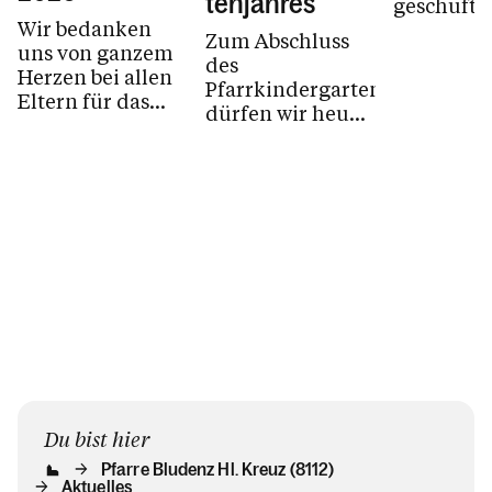
tenjahres
geschuftet
Wir bedanken
haben ges
Zum Abschluss
uns von ganzem
Holzstöck
des
Herzen bei allen
geschält 
Pfarrkindergartenjahres
Eltern für das
tolle...
dürfen wir heuer
entgegengebrachte
gleich mehrere
Vertrauen und
besondere
die großartige...
Jubiläen feiern:
Du bist hier
Pfarre Bludenz Hl. Kreuz (8112)
Aktuelles