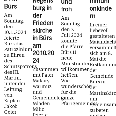
Regens
mmuni
und
Bürs
burg in
onkinde
froh
der
Am
rn
Am
Sonntag,
Frieden
Sonntag
In einer
den
den 7.
skirche
liebevoll
10.11.2024
Juli 2024
gestalteten
in Bürs
feierte
konnte
Maiandach
Bürs das
am
die Pfarre
versammel
Patrozinium
Bürs 11
20.10.20
sich am 8.
zu Ehren
neue
Mai die
24
des
Ministranten
Erstkommu
Schutzpatrons
willkommen
Zusammen
der
des Hl.
heißen.
mit Pater
Gemeinde
Martin,
Wie
Makary
Bürs in
unter der
wunderschön
Warmuz
der
Leitung
für die
und
Martinskirc
von
ganze
Gemeindeleiter
um
Kaplan
Pfarrgemeinde!
Mladen
gemeinsa
Jakob
Milic
zu beten
Geier
feierte
und zu