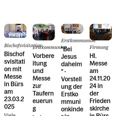
Erstkommunion
Bischofsvisitation
Erstkommunion
Firmung
"Bei
Bischof
Vorbere
Hl.
Jesus
svisitati
itung
Messe
daheim
on mit
und
am
" -
Messe
Messe
24.11.20
Vorstell
in Bürs
zur
24 in
ung der
am
Taufern
der
Erstko
23.03.2
euerun
Frieden
mmuni
025
g
skirche
onkinde
Viele
in Bürs