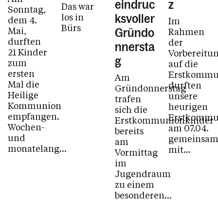
eindruc
z
Das war
Sonntag,
los in
ksvoller
dem 4.
Im
Bürs
Mai,
Rahmen
Gründo
durften
der
nnersta
21 Kinder
Vorbereitu
g
zum
auf die
ersten
Erstkommu
Am
Mal die
durften
Gründonnerstag
Heilige
unsere
trafen
Kommunion
heurigen
sich die
empfangen.
Erstkommu
Erstkommunionkinder
Wochen-
am 07.04.
bereits
und
gemeinsa
am
monatelang...
mit...
Vormittag
im
Jugendraum
zu einem
besonderen...