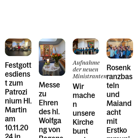
Aufnahme
Festgott
Rosenk
der neuen
esdiens
ranzbas
Ministranten
t zum
Messe
teln
Wir
Patrozi
zu
und
mache
nium Hl.
Ehren
Maiand
n
Martin
des hl.
acht
unsere
am
Wolfga
mit
Kirche
10.11.20
ng von
Erstko
bunt
24 in