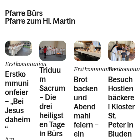
Pfarre Bürs
Pfarre zum Hl. Martin
Informationen
Erstkommunion
Kalender
Erstkommunion
Erstkommu
Triduu
Erstko
m
Brot
Besuch
mmuni
Sacrum
backen
Hostien
onfeier
Personen
– Die
und
bäckere
– „Bei
drei
Abend
i Kloster
Jesus
heiligst
mahl
St.
Kontakt
daheim
en Tage
feiern –
Peter in
“
in Bürs
ein
Bluden
Am