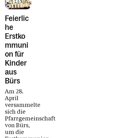
Feierlic
he
Erstko
mmuni
on für
Kinder
aus
Bürs
Am 28.
April
versammelte
sich die
Pfarrgemeinschaft
von Bürs,
um die