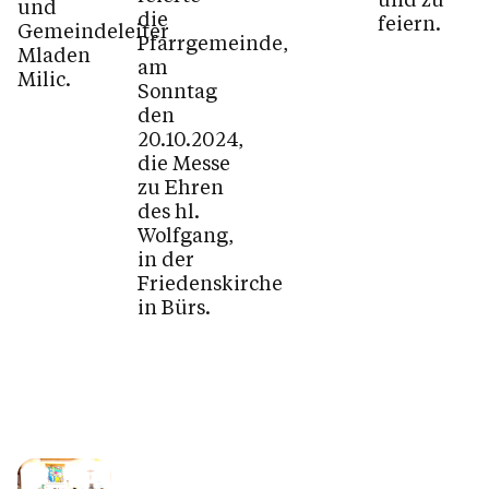
und
die
feiern.
Gemeindeleiter
Pfarrgemeinde,
Mladen
am
Milic.
Sonntag
den
20.10.2024,
die Messe
zu Ehren
des hl.
Wolfgang,
in der
Friedenskirche
in Bürs.