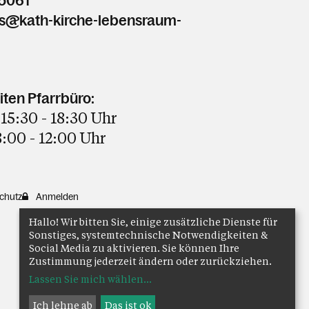
5061
rs@kath-kirche-lebensraum-
ten Pfarrbüro:
15:30 - 18:30 Uhr
8:00 - 12:00 Uhr
chutz
Anmelden
Hallo! Wir bitten Sie, einige zusätzliche Dienste für
Sonstiges, systemtechnische Notwendigkeiten &
Social Media zu aktivieren. Sie können Ihre
Zustimmung jederzeit ändern oder zurückziehen.
Lassen Sie mich wählen
...
Ich lehne ab
Das ist ok