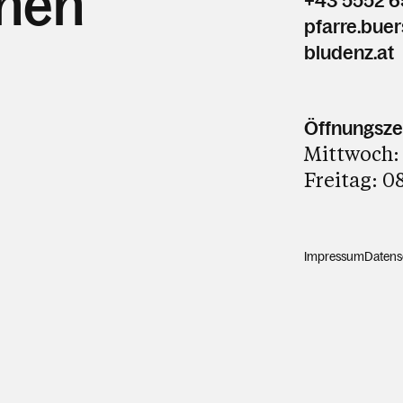
hnen
+43 5552 6
pfarre.bue
bludenz.at
Öffnungszei
Mittwoch: 
Freitag: 0
Impressum
Datens