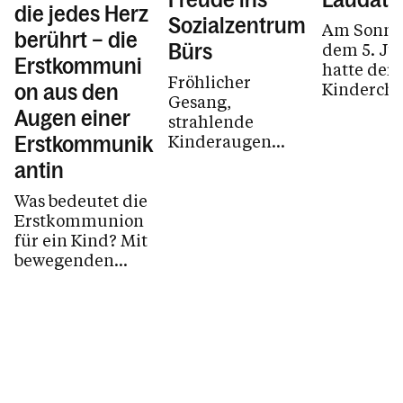
die jedes Herz
Sozialzentrum
Am Sonnt
berührt – die
dem 5. Jul
Bürs
Erstkommuni
hatte der
Fröhlicher
Kindercho
on aus den
Gesang,
Bürs, die
Augen einer
strahlende
„Laudato K
Kinderaugen
Erstkommunik
seinen ers
und viele
Auftritt.
antin
lächelnde
Gesichter – die
Was bedeutet die
Laudato Kids
Erstkommunion
sorgten im
für ein Kind? Mit
Sozialzentrum
bewegenden
Bürs für eine
Worten berichtet
besondere
Anni Salomon
Begegnung
von ihren
zwischen Jung
Eindrücken und
und Alt.
Gefühlen rund
um ihre
Erstkommunion.