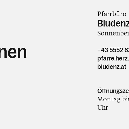
Pfarrbüro
Bludenz
Sonnenber
hnen
+43 5552 
pfarre.her
bludenz.at
Öffnungsze
Montag bis
Uhr