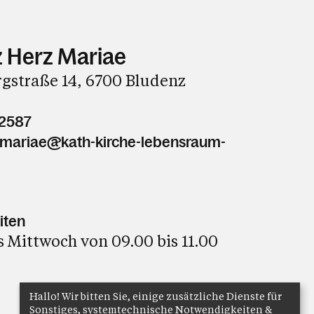
 Herz Mariae
gstraße 14, 6700 Bludenz
62587
z.mariae@kath-kirche-lebensraum-
iten
 Mittwoch von 09.00 bis 11.00
Hallo! Wir bitten Sie, einige zusätzliche Dienste für
Sonstiges, systemtechnische Notwendigkeiten &