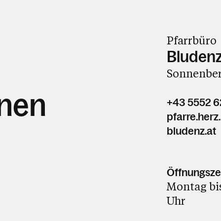
Pfarrbüro
Bludenz
Sonnenber
hnen
+43 5552 
pfarre.her
bludenz.at
Öffnungsze
Montag bis
Uhr