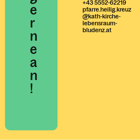
+43 5552-62219
e
pfarre.heilig.kreuz
@kath-kirche-
r
lebensraum-
bludenz.at
n
e
a
n
!