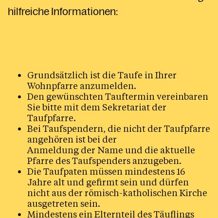
hilfreiche Informationen:
Beichte
Tod, Beerdigung & Trauer
Der Seelsorgeraum Bludenz
Pfarren im Seelsorgeraum
Grundsätzlich ist die Taufe in Ihrer
Wohnpfarre anzumelden.
Den gewünschten Tauftermin vereinbaren
Sie bitte mit dem Sekretariat der
Kalender
Taufpfarre.
Bei Taufspendern, die nicht der Taufpfarre
angehören ist bei der
Anmeldung der Name und die aktuelle
Personen
Pfarre des Taufspenders anzugeben.
Die Taufpaten müssen mindestens 16
Jahre alt und gefirmt sein und dürfen
Kontakt
nicht aus der römisch-katholischen Kirche
ausgetreten sein.
Mindestens ein Elternteil des Täuflings