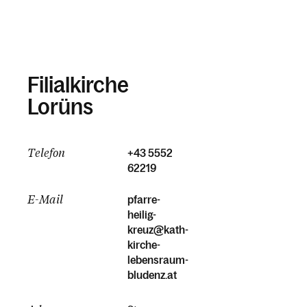
Filialkirche
Lorüns
Telefon
+43 5552
62219
E-Mail
pfarre-
heilig-
kreuz@kath-
kirche-
lebensraum-
bludenz.at