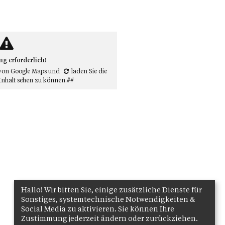
 erforderlich!
von Google Maps
und
laden Sie die
Inhalt sehen zu können.##
Hallo! Wir bitten Sie, einige zusätzliche Dienste für
Sonstiges, systemtechnische Notwendigkeiten &
Social Media zu aktivieren. Sie können Ihre
Zustimmung jederzeit ändern oder zurückziehen.