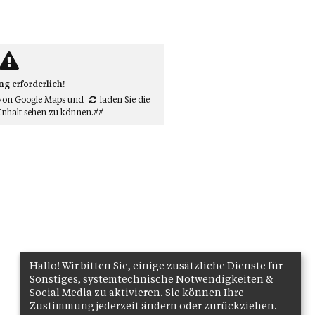
 erforderlich!
von Google Maps
und
laden Sie die
Inhalt sehen zu können.##
Hallo! Wir bitten Sie, einige zusätzliche Dienste für
Sonstiges, systemtechnische Notwendigkeiten &
Social Media zu aktivieren. Sie können Ihre
Zustimmung jederzeit ändern oder zurückziehen.